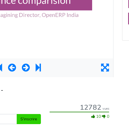
 -
12782
vues
10 Aime
10
0
S'inscrire