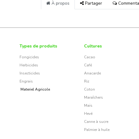
À propos
Partager
Commenta
Types de produits
Cultures
Fongicides
Cacao
Herbicides
Café
Insecticides
Anacarde
Engrais
Riz
Materiel Agricole
Coton
Maraîchers
Maïs
Hevé
Canne à sucre
Palmier à huile