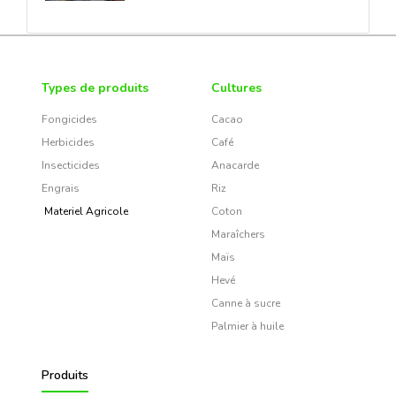
Types de produits
Cultures
Fongicides
Cacao
Herbicides
Café
Insecticides
Anacarde
Engrais
Riz
Materiel Agricole
Coton
Maraîchers
Maïs
Hevé
Canne à sucre
Palmier à huile
Produits