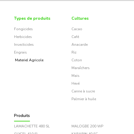
Types de produits
Cultures
Fongicides
Cacao
Herbicides
Café
Insecticides
Anacarde
Engrais
Riz
Materiel Agricole
Coton
Maraîchers
Maïs
Hevé
Canne à sucre
Palmier à huile
Produits
LAMACHETTE 480 SL
MALOGBE 200 WP