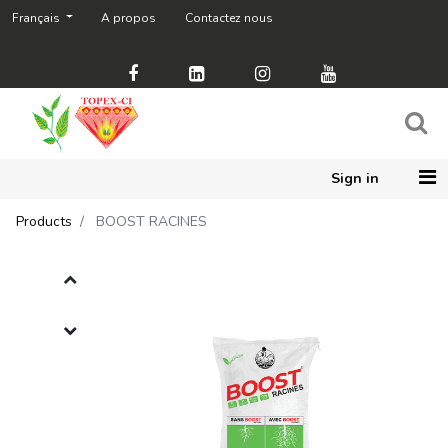
Français
A propos
Contactez nous
Sign in
Products
BOOST RACINES