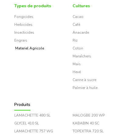
Types de produits
Cultures
Fongicides
Cacao
Herbicides
Café
Insecticides
Anacarde
Engrais
Riz
Materiel Agricole
Coton
Maraîchers
Maïs
Hevé
Canne à sucre
Palmier à huile
Produits
LAMACHETTE 480 SL
MALOGBE 200 WP
GLYCEL 410 SL
KABABIN 40 SC
LAMACHETTE 757 WG
TOPEXTRA 720 SL